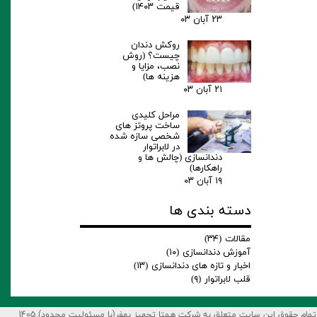
قیمت ۱۴۰۳)
۲۳ آبان ۰۳
روکش دندان
چیست؟ (روش
نصب، مزایا و
هزینه ها)
۲۱ آبان ۰۳
مراحل کلیدی
ساخت پروتز های
شخصی سازه شده
در لابراتوار
دندانسازی (چالش ها و
راهکارها)
۱۹ آبان ۰۳
دسته بندی ها
مقالات
(۳۴)
آموزش دندانسازی
(۱۰)
اخبار و تازه های دندانسازی
(۱۳)
قلب لابراتوار
(۹)
1405.تمام حقوق این سایت متعلق به شرکت همتا تجهیز بهفر(با مسئولیت محدود)