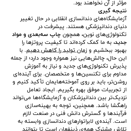
مؤثر از آن نخواهند بود.
نتیجه گیری
آزمایشگاه‌های دندانسازی انقلابی در حال تغییر
دنیای دندانپزشکی هستند. پیشرفت در
تکنولوژی‌های نوین، همچون
چاپ سه‌بعدی و مواد
جدید
، به ما کمک کرده‌اند تا کیفیت پروتزها را
بهبود ببخشیم و
زمان تولید را کاهش دهیم
. با
این حال، چالش‌هایی نیز همواره وجود دارد؛ از جمله
پذیرش تکنولوژی‌های جدید و نیاز به آموزش
مداوم برای تکنسین‌ها و متخصصان. برای آینده‌ای
روشن‌تر، باید بر روی آموخته‌هایمان تأکید کنیم و
از تجربیات موفق بهره بگیریم. ایجاد تعامل
نزدیک‌تر بین دندانپزشکان و آزمایشگاه‌ها می‌تواند
راهگشا باشد. همچنین، توجه به بهینه‌سازی
فرآیندها و گسترش دانش فنی در صنعت لازم
است. آینده‌ی لابراتوارهای دندانسازی وابسته به
تلاش مشترک همه‌ی ذینفعان است تا بتوانند