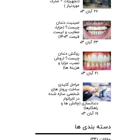
(تجهیزات + مدرک
موردنیاز )
۲۶ آبان ۰۳
لمینیت دندان
چیست؟ (مزایا،
معایب و لیست
قیمت ۱۴۰۳)
۲۳ آبان ۰۳
روکش دندان
چیست؟ (روش
نصب، مزایا و
هزینه ها)
۲۱ آبان ۰۳
مراحل کلیدی
ساخت پروتز های
شخصی سازه شده
در لابراتوار
دندانسازی (چالش ها و
راهکارها)
۱۹ آبان ۰۳
دسته بندی ها
مقالات
(۳۴)